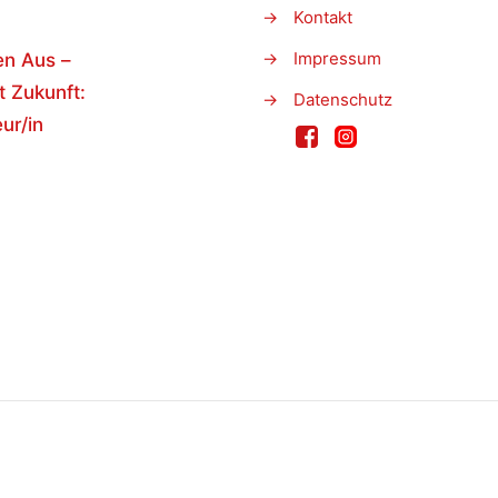
→
Kontakt
→
Impressum
en Aus –
t Zukunft:
→
Datenschutz
ur/in