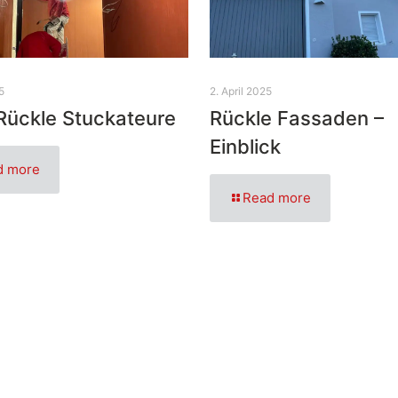
5
2. April 2025
Rückle Stuckateure
Rückle Fassaden –
Einblick
d more
Read more