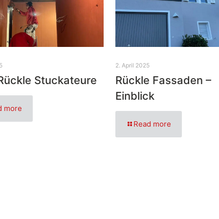
5
2. April 2025
Rückle Stuckateure
Rückle Fassaden –
Einblick
d more
Read more