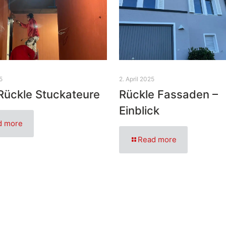
5
2. April 2025
Rückle Stuckateure
Rückle Fassaden –
Einblick
d more
Read more