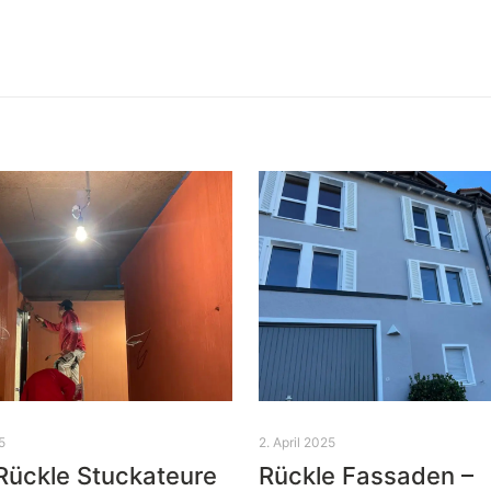
5
2. April 2025
Rückle Stuckateure
Rückle Fassaden –