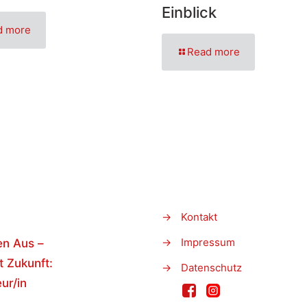
Einblick
d more
Read more
→
Kontakt
→
Impressum
en Aus –
t Zukunft:
→
Datenschutz
ur/in