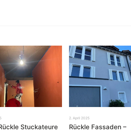
5
2. April 2025
Rückle Stuckateure
Rückle Fassaden –