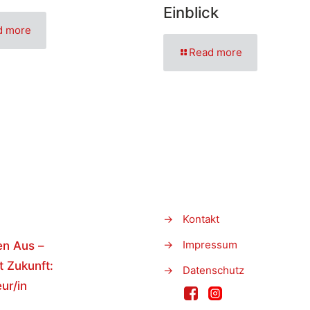
Einblick
d more
Read more
→
Kontakt
→
Impressum
en Aus –
t Zukunft:
→
Datenschutz
ur/in