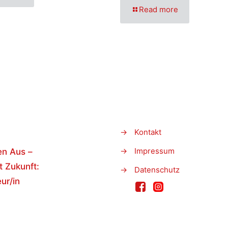
Read more
→
Kontakt
→
Impressum
en Aus –
t Zukunft:
→
Datenschutz
ur/in