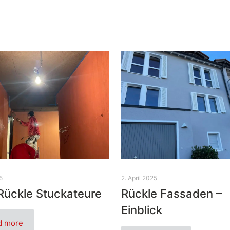
5
2. April 2025
Rückle Stuckateure
Rückle Fassaden –
Einblick
d more